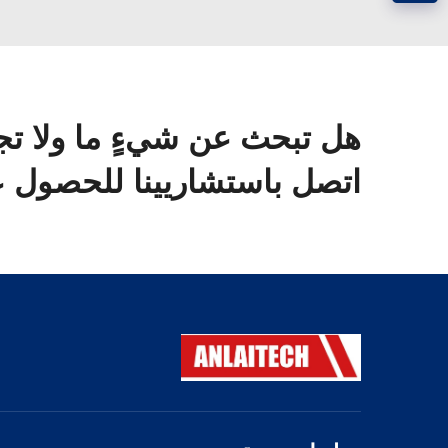
هل تبحث عن شيءٍ ما ولا تج
اتصل باستشاريينا للحصول ع