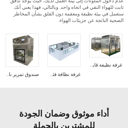
عدم دخول الملوثات إلى بيئة العمل لديك، حيث يوجد تدفق
ثابت للهواء النقي في اتجاه واحد. وبالتالي، فهذا يعني أنك
ستعمل في بيئة نظيفة ومعقمة دون القلق بشأن المخاطر
الصحية الناتجة عن جزيئات الهواء.
غرفة نظيفة قابلة للنقل بجدران ناعمة من البولي فينيل كلوريد (PVC) ذات تصميم وحداتي مسبقة الصنع
غرفة نظافة فئة 1000 (ISO6) غرفة نظافة قابلة للتركيب
صندوق تمرير نافذة نقل ديناميكي للغرف النظيفة أو المختبر
أداء موثوق وضمان الجودة
للمشترين بالجملة