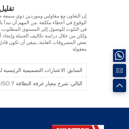
تقليل
إن التعاون مع مقاولين وموردين ذوي سمعة ط
الوقوع في أخطاء مكلفة. من المهم أن تبدأ ب
ولكن من خلال دراسة تكاليف الجملة وإيجاد 
بعض المصروفات العامة، ينبغي أن تكون قادرً
معقولة.
السابق:
الاعتبارات التصميمية الرئيسية لغرف التنظيف من الفئة 100: 
التالي:
شرح معيار غرفة النظافة ISO 7: حدود الجسيمات، ومعدلات تبديل الهواء، والامتثال