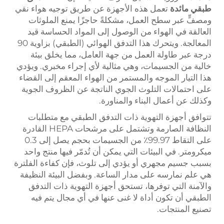
طبقي مائدة
تعمل هذه الأجهزة عن طريق توجيه هواء نقي
ومصفٍّ عبر سطح العمل، مشكلةً حاجزًا يمنع الملوثات
العالقة في الهواء من الوصول إلى المواد الحساسة قيد
المعالجة. ويتحرك هذا التدفق الهوائي (الطبقي) بزاوية 90
درجة عبر طاولة العمل من جهة العامل، مما يخلق بيئة
خالية من الجسيمات، وهي مثالية لأي إجراء مخبري. ويؤدي
هذا التيار الموجه والمستمر من الهواء المعقم إلى القضاء
على احتمالات التلوث الجوي الناتجة عن الظروف الجوية
وكذلك عن أعمال البناء والمناورة.
تتوافق أجهزة التهوية ذات التدفق الطبقي مع متطلبات
النظافة الصارمة وتشتمل على مرشحات HEPA القادرة
على التقاط 99.97٪ من الجسيمات بحجم يصل إلى 0.3
ميكرومتر. في البيئات التي يمكن أن تُدمّر فيها منتج واحد
بسبب جسيم مجهري أو يؤدي إلى تلوث، فإن كفاءة الفلترة
هي علم نمارسه على مدار الساعة. وبفضل البيئة النظيفة
والآمنة التي توفرها، تستحق أجهزة التهوية ذات التدفق
الطبقي أن تكون أداة لا غنى عنها في أي مجال يتم فيه
تصنيع المنتجات.