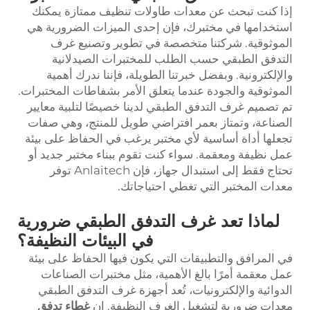
إذا كنت تبحث عن معدات طاولات تنظيف ممتازة يمكنك
استخدامها في مختبرك، فإن إحدى الميزات الضرورية هي
الموثوقية. شركتنا متخصصة في تطوير وتصنيع غرف
التدفق الطبقي حسب الطلب للمختبرات الصيدلانية
والإلكترونية. وبفضل خبرتنا الطويلة، فإننا ندرك أهمية
الموثوقية والجودة عندما يتعلق الأمر بشفاطات المختبرات.
تم تصميم غرف التدفق الطبقي لدينا خصيصًا لتلبية معايير
الصناعة، وتمتاز بعمر افتراضي طويل للمنتج، وهي صفات
تجعلها أداة أساسية لأي مختبر يرغب في الحفاظ على بيئة
عمل نظيفة ومعقمة. سواء كنت تقوم ببناء مختبر جديد أو
تحتاج فقط إلى استبدال جهاز، فإن Anlaitech توفر
معدات المختبر التي تغطي احتياجاتك.
لماذا تعد غرف التدفق الطبقي ضرورية
في البيئات النظيفة؟
في المرافق والتطبيقات التي يكون فيها الحفاظ على بيئة
عمل معقمة أمرًا بالغ الأهمية، مثل مختبرات الصناعات
الدوائية والإلكترونيات، تُعد أجهزة غرف التدفق الطبقي
معدات ضرورية لتشغيل الغرف النظيفة. إن
غطاء تدفق