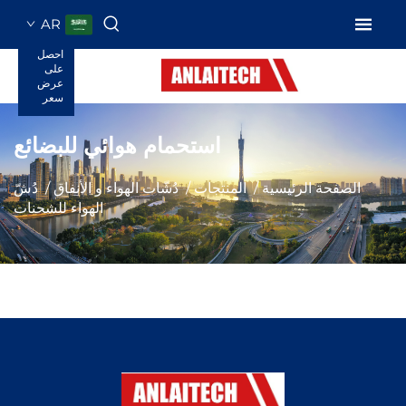
AR
احصل
على
عرض
سعر
استحمام هوائي للبضائع
الصفحة الرئيسية
/
المنتجات
/
دُشّات الهواء و الأنفاق
/
دُشّ
الهواء للشحنات