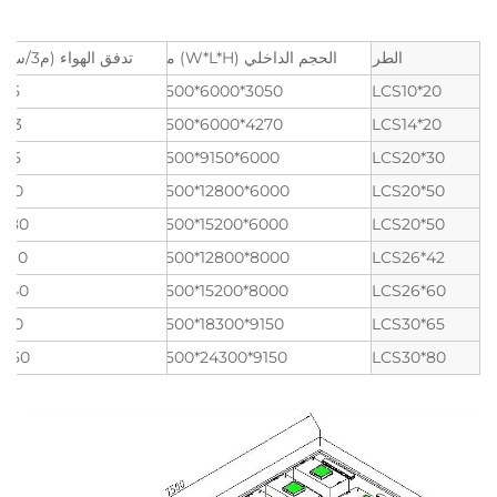
الطراز
الحجم الداخلي (W*L*H) مم
تدفق الهواء (م3/ساعة)
745
3050*6000*2500
ALCS10*20
843
4270*6000*2500
ALCS14*20
235
6000*9150*2500
ALCS20*30
520
6000*12800*2500
ALCS20*50
3680
6000*15200*2500
ALCS20*50
5360
8000*12800*2500
ALCS26*42
8240
8000*15200*2500
ALCS26*60
110
9150*18300*2500
ALCS30*65
3350
9150*24300*2500
ALCS30*80