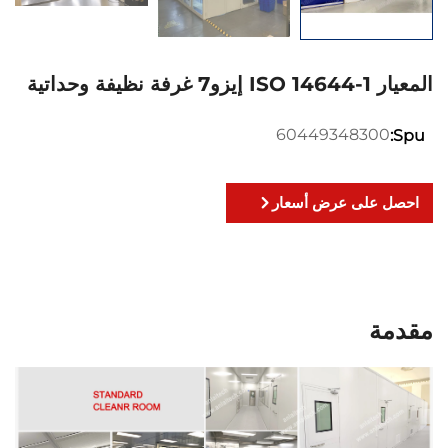
المعيار ISO 14644-1 إيزو7 غرفة نظيفة وحداتية
60449348300
Spu:
احصل على عرض أسعار
مقدمة