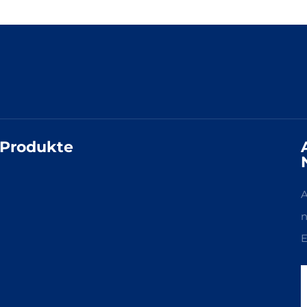
Produkte
A
n
E