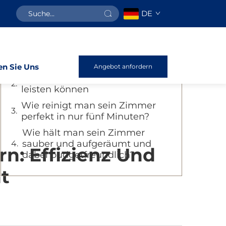
DE
Inhaltsverzeichnis
AutorDetails: Geld sparen und
den Raum sauber halten
en Sie Uns
Angebot anfordern
Ein guter Reinraum, den Sie sich
leisten können
Wie reinigt man sein Zimmer
perfekt in nur fünf Minuten?
Wie hält man sein Zimmer
sauber und aufgeräumt und
n: Effizienz Und
dabei budgetfreundlich?
t