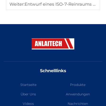
Weiter:
Entwurf eines ISO-7-Reinraums für biotechnologische Labore: Kontaminationskontrolle und Workflow-Optimierung
Schnelllinks
Startseite
Produkte
Über Uns
Anwendungen
Videos
Nachrichten