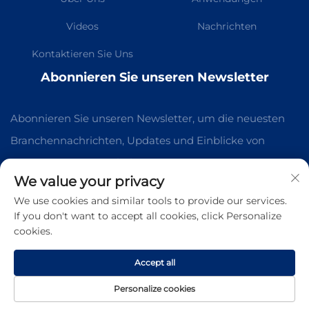
Videos
Nachrichten
Kontaktieren Sie Uns
Abonnieren Sie unseren Newsletter
Abonnieren Sie unseren Newsletter, um die neuesten
Branchennachrichten, Updates und Einblicke von
unserem Team zu erhalten.
We value your privacy
We use cookies and similar tools to provide our services.
Abonnieren
If you don't want to accept all cookies, click Personalize
cookies.
Urheberrecht © Guangzhou Kelaichuang Purification Equipment
Manufacturing Co., Ltd. Alle Rechte vorbehalten -
Accept all
Datenschutzrichtlinie
-
Blog
Personalize cookies