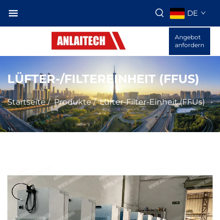
DE
Angebot
anfordern
LÜFTER-/FILTEREINHEIT (FFUS)
Startseite
/
Produkte
/
Lüfter-Filter-Einheit (FFUs)