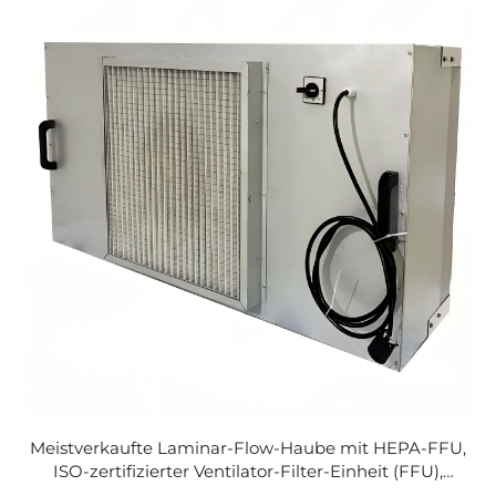
Meistverkaufte Laminar-Flow-Haube mit HEPA-FFU,
ISO-zertifizierter Ventilator-Filter-Einheit (FFU),
Laminar-Flow-Haube, 2' × 4' FFU für Reinräume zur