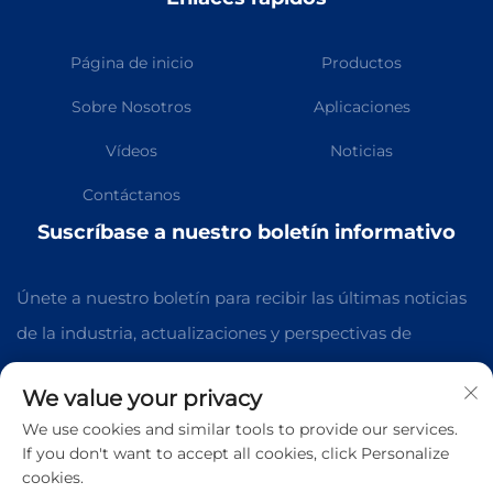
Página de inicio
Productos
Sobre Nosotros
Aplicaciones
Vídeos
Noticias
Contáctanos
Suscríbase a nuestro boletín informativo
Únete a nuestro boletín para recibir las últimas noticias
de la industria, actualizaciones y perspectivas de
nuestro equipo.
We value your privacy
We use cookies and similar tools to provide our services.
Suscribirse
If you don't want to accept all cookies, click Personalize
cookies.