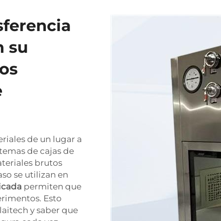
sferencia
n su
ros
e
iales de un lugar a
stemas de cajas de
teriales brutos
so se utilizan en
ricada
permiten que
erimentos. Esto
nlaitech y saber que