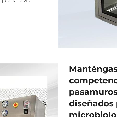
egura cada vez.
Manténgase
competenc
pasamuros 
diseñados 
microbiolo