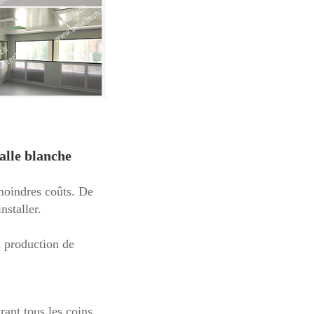
alle blanche 
moindres coûts. De 
nstaller. 
 production de 
nt tous les coins 