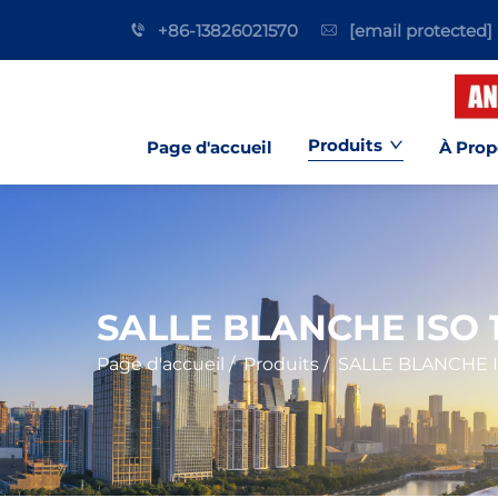
+86-13826021570
[email protected]
Produits
Page d'accueil
À Prop
SALLE BLANCHE ISO 
Page d'accueil
/
Produits
/
SALLE BLANCHE I