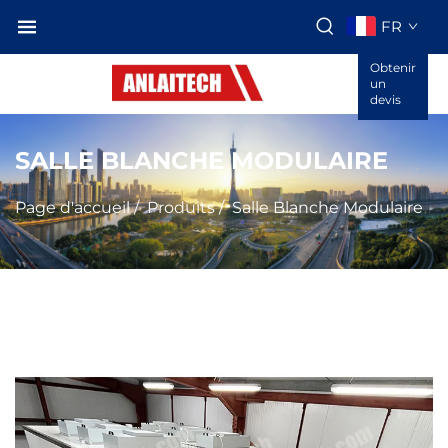
FR
Obtenir
un
devis
SALLE BLANCHE MODULAIRE
Page d'accueil
/
Produits
/
Salle Blanche Modulaire