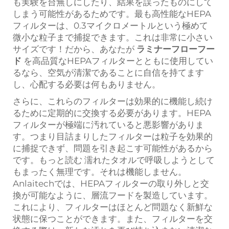
も実験を台無しにしたり、結果を誤ったものにして
しまう可能性があるためです。最も高性能なHEPA
フィルターは、0.3マイクロメートルという極めて
微小な粒子まで捕捉できます。これは非常に小さい
サイズです！だから、あなたが
ラミナーフローフー
ド
を高品質なHEPAフィルターとともに使用してい
るなら、空気が清潔であることに自信を持てます
し、心配する必要は何もありません。
さらに、これらのフィルターは効果的に機能し続け
るために定期的に交換する必要があります。HEPA
フィルターが極端に汚れていると悪影響がありま
す。つまり目詰まりしたフィルターは粒子を効果的
に捕捉できず、問題を引き起こす可能性があるから
です。もっと読む 濡れたタオルで呼吸しようとして
もまったく無理です。それは機能しません。
Anlaitechでは、HEPAフィルターの取り外しと交
換が可能なように、層流フードを製造しています。
これにより、フィルターはほとんど問題なく新鮮な
状態に保つことができます。また、フィルターを交