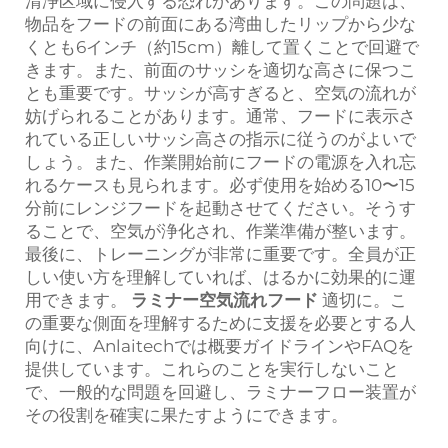
清浄区域に侵入する恐れがあります。この問題は、
物品をフードの前面にある湾曲したリップから少な
くとも6インチ（約15cm）離して置くことで回避で
きます。また、前面のサッシを適切な高さに保つこ
とも重要です。サッシが高すぎると、空気の流れが
妨げられることがあります。通常、フードに表示さ
れている正しいサッシ高さの指示に従うのがよいで
しょう。また、作業開始前にフードの電源を入れ忘
れるケースも見られます。必ず使用を始める10〜15
分前にレンジフードを起動させてください。そうす
ることで、空気が浄化され、作業準備が整います。
最後に、トレーニングが非常に重要です。全員が正
しい使い方を理解していれば、はるかに効果的に運
用できます。
ラミナー空気流れフード
適切に。こ
の重要な側面を理解するために支援を必要とする人
向けに、Anlaitechでは概要ガイドラインやFAQを
提供しています。これらのことを実行しないこと
で、一般的な問題を回避し、ラミナーフロー装置が
その役割を確実に果たすようにできます。