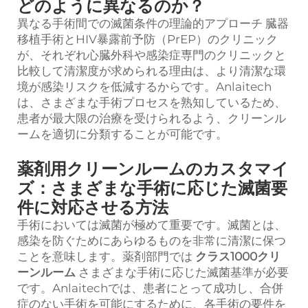
どのように異なるのか？
異なる手術間での滅菌条件の理論的アプローチ 臓器
移植手術とHIV暴露前予防（PrEP）のクリニック
が、それぞれ心臓外科や感染症専門のクリニックと
比較して清潔度が求められる理由は、より清潔な環
境が感染リスクを低減するからです。Anlaitech
は、さまざまな手術プロセスを熟知しているため、
患者が最大限の治療を受けられるよう、クリーンル
ームを適切に分類することが可能です。
薬剤用クリーンルームのカスタマイ
ズ：さまざまな手術に応じた滅菌要
件に対応させる方法
手術においては滅菌が極めて重要です。滅菌とは、
感染を防ぐためにあらゆるものを非常に清潔に保つ
ことを意味します。薬剤部門では
クラス1000クリ
ーンルーム
さまざまな手術に応じた滅菌基準が必要
です。Anlaitechでは、患者にとって成功し、合併
症のない手術を可能にするために、各手術の要件を