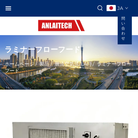
JA
お
問
い
合
わ
せ
ラミナーフローフード
ホームページ
/
製品
/
層流空気流(LAF)
/
ラミナーフロー
フード