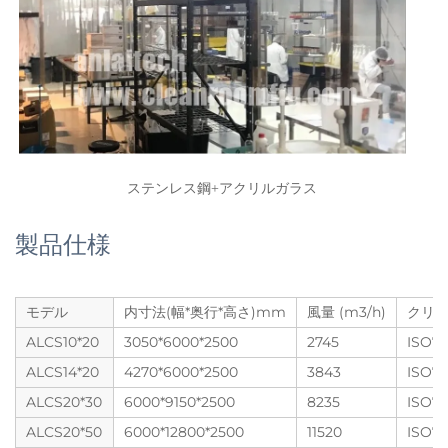
ステンレス鋼+アクリルガラス 
製品仕様
モデル
内寸法(幅*奥行*高さ)mm
風量 (m3/h)
クリ
ALCS10*20
3050*6000*2500
2745
ISO7
ALCS14*20
4270*6000*2500
3843
ISO7
ALCS20*30
6000*9150*2500
8235
ISO7
ALCS20*50
6000*12800*2500
11520
ISO7