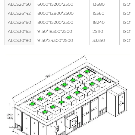
ALCS20*50
6000*15200*2500
13680
ISO7
ALCS26*42
8000*12800*2500
15360
ISO7
ALCS26*60
8000*15200*2500
18240
ISO7
ALCS30*65
9150*18300*2500
25110
ISO7
ALCS30*80
9150*24300*2500
33350
ISO7