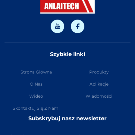
Szybkie linki
Strona Główna
Produkty
O Nas
Aplikacje
Wideo
Wiadomości
Skontaktuj Się Z Nami
Subskrybuj nasz newsletter