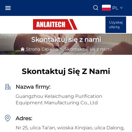
PL
Uzyskaj
ofertę
Skontaktuj się z nami
Strona Główna
>
Skontaktuj się z nami
Skontaktuj Się Z Nami
Nazwa firmy:
Guangzhou Kelaichuang Purification
Equipment Manufacturing Co., Ltd
Adres:
Nr 25, ulica Tai'an, wioska Xinqiao, ulica Dalong,