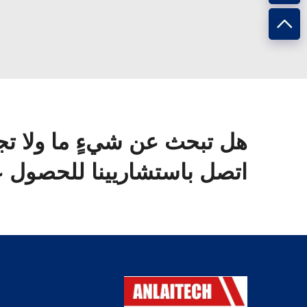
هل تبحث عن شيءٍ ما ولا تج
اتصل باستشاريينا للحصول ع