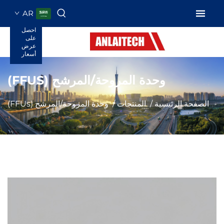
AR
احصل
على
عرض
أسعار
وحدة المروحة/المرشح (FFUS)
الصفحة الرئيسية
/
المنتجات
/
وحدة المروحة/المرشح (FFUs)