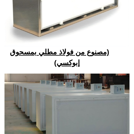
(مصنوع من فولاذ مطلي بمسحوق
إبوكسي)