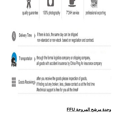
وحدة مرشح المروحة FFU