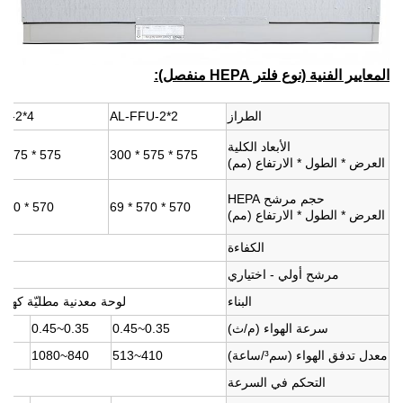
المعايير الفنية (نوع فلتر HEPA منفصل):
الطراز
AL-FFU-2*2
U-2*4
الأبعاد الكلية
575 * 1175 * 300
575 * 575 * 300
العرض * الطول * الارتفاع (مم)
حجم مرشح HEPA
570 * 1170 * 69
570 * 570 * 69
العرض * الطول * الارتفاع (مم)
الكفاءة
مرشح أولي - اختياري
البناء
لوحة معدنية مطليّة كهربائي
سرعة الهواء (م/ث)
0.35~0.45
0.35~0.45
معدل تدفق الهواء (سم³/ساعة)
410~513
840~1080
التحكم في السرعة