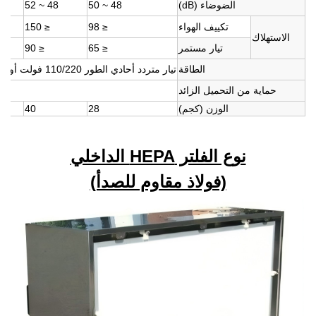
الضوضاء (dB)
48 ~ 50
48 ~ 52
تكييف الهواء
≤ 98
≤ 150
الاستهلاك
تيار مستمر
≤ 65
≤ 90
الطاقة
تيار متردد أحادي الطور 110/220 فولت أو ثلاثي الطور 220/380 فولت 50/60 هرتز أو تيار مستمر 220 فولت
حماية من التحميل الزائد
الوزن (كجم)
28
40
نوع الفلتر HEPA الداخلي
(فولاذ مقاوم للصدأ)