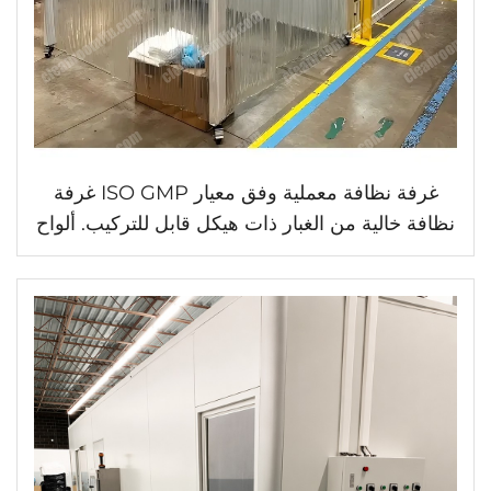
غرفة نظافة معملية وفق معيار ISO GMP غرفة
نظافة خالية من الغبار ذات هيكل قابل للتركيب. ألواح
جدران PVC مقاومة للغبار، تركيب جدران صلبة،
وحدة ترشيح هوائية (FFU)، غرفة نظافة