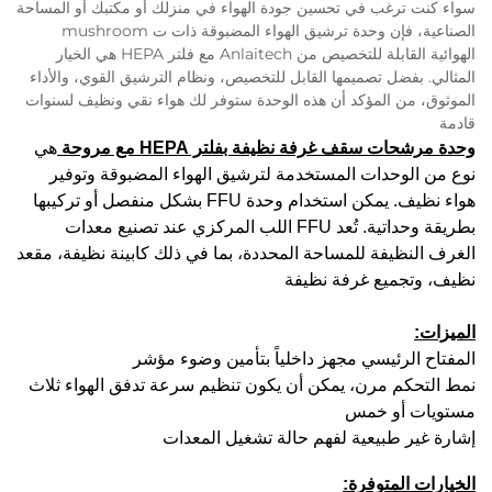
سواء كنت ترغب في تحسين جودة الهواء في منزلك أو مكتبك أو المساحة
الصناعية، فإن وحدة ترشيق الهواء المضبوقة ذات ت mushroom
الهوائية القابلة للتخصيص من Anlaitech مع فلتر HEPA هي الخيار
المثالي. بفضل تصميمها القابل للتخصيص، ونظام الترشيق القوي، والأداء
الموثوق، من المؤكد أن هذه الوحدة ستوفر لك هواء نقي ونظيف لسنوات
قادمة
وحدة مرشحات سقف غرفة نظيفة بفلتر HEPA مع مروحة
هي
نوع من الوحدات المستخدمة لترشيق الهواء المضبوقة وتوفير
هواء نظيف. يمكن استخدام وحدة FFU بشكل منفصل أو تركيبها
بطريقة وحداتية. تُعد FFU اللب المركزي عند تصنيع معدات
الغرف النظيفة للمساحة المحددة، بما في ذلك كابينة نظيفة، مقعد
نظيف، وتجميع غرفة نظيفة
الميزات:
المفتاح الرئيسي مجهز داخلياً بتأمين وضوء مؤشر
نمط التحكم مرن، يمكن أن يكون تنظيم سرعة تدفق الهواء ثلاث
مستويات أو خمس
إشارة غير طبيعية لفهم حالة تشغيل المعدات
الخيارات المتوفرة: