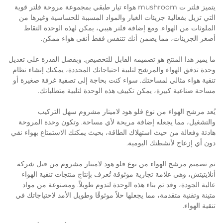
يتميز فلتر ت mushroom هواء تيار طبقي بمجموعة مروحة فلتر قوية
التي تزيل بفعالية جزيئات الغبار والمواد المسببة للحساسية وغيرها من
الملوثات من الهواء. ومع إضافة فلتر هيبي، يمكن لهذه الوحدة التقاط
أصغر الجزيئات، مما يضمن أنك تتنفس فقط أنقى هواء ممكن.
ما يميز هذا المنتج هو تصميمه القابل للتخصيص. وبفضل القدرة على تعديل
وحدة تدفق الهواء والمرشح لتلبية احتياجاتك المحددة، يمكنك إنشاء نظام
تنقية هواء مثالي لمساحتك. سواء كنت بحاجة إلى تصفية غرفة صغيرة أو
مساحة صناعية كبيرة، يمكن تكييف هذه الوحدة لتلبية متطلباتك.
يُعد مرشح الهواء من نوع فلو هود لامينار مشروم سهل التركيب
والتشغيل، مما يجعله إضافة مريحة لأي مساحة. وتكون وحدة المروحة
هادئة وفعالة من حيث استهلاك الطاقة، بحيث يمكنك الاستمتاع بهواء نقي
دون أي إزعاج لأنشطتك اليومية.
تم تصميم مرشح الهواء من نوع فلو هود لامينار مشروم من قبل شركة
أنلايتيتش، وهي علامة تجارية موثوقة تُعرف بإنتاج منتجات تنقية الهواء
عالية الجودة، وقد تم بناء هذه الوحدة لتدوم طويلاً. ومصنوعة من مواد
متينة وتقنية متقدمة، مما يجعلها حلاً موثوقًا وطويل الأمد لاحتياجاتك في
تنقية الهواء.