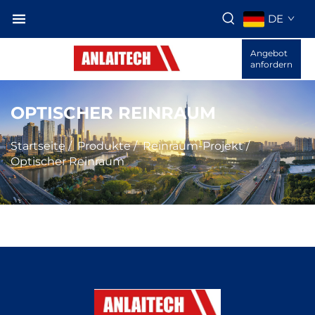
DE
Angebot
anfordern
OPTISCHER REINRAUM
Startseite
/
Produkte
/
Reinraum-Projekt
/
Optischer Reinraum