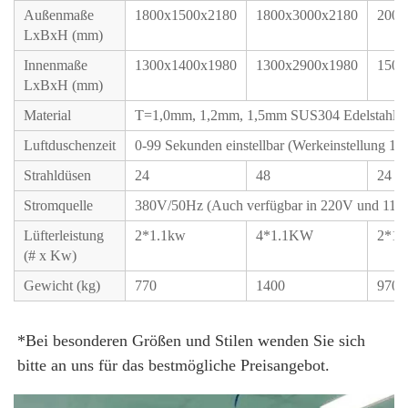
Außenmaße
1800x1500x2180
1800x3000x2180
2000
LxBxH (mm)
Innenmaße
1300x1400x1980
1300x2900x1980
1500
LxBxH (mm)
Material
T=1,0mm, 1,2mm, 1,5mm SUS304 Edelstahl / K
Luftduschenzeit
0-99 Sekunden einstellbar (Werkeinstellung 10s
Strahldüsen
24
48
24
Stromquelle
380V/50Hz (Auch verfügbar in 220V und 110
Lüfterleistung
2*1.1kw
4*1.1KW
2*1.
(# x Kw)
Gewicht (kg)
770
1400
970
*Bei besonderen Größen und Stilen wenden Sie sich 
bitte an uns für das bestmögliche Preisangebot. 