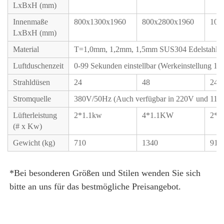
LxBxH (mm)
Innenmaße
800x1300x1960
800x2800x1960
100
LxBxH (mm)
Material
T=1,0mm, 1,2mm, 1,5mm SUS304 Edelstahl / K
Luftduschenzeit
0-99 Sekunden einstellbar (Werkeinstellung 10s
Strahldüsen
24
48
24
Stromquelle
380V/50Hz (Auch verfügbar in 220V und 110
Lüfterleistung
2*1.1kw
4*1.1KW
2*1
(# x Kw)
Gewicht (kg)
710
1340
910
*Bei besonderen Größen und Stilen wenden Sie sich 
bitte an uns für das bestmögliche Preisangebot. 