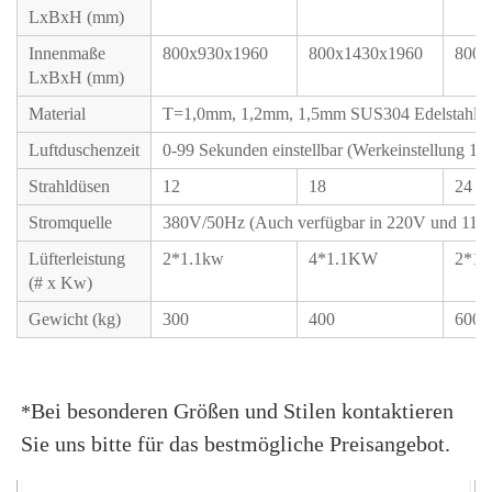
LxBxH (mm)
Innenmaße
800x930x1960
800x1430x1960
800x
LxBxH (mm)
Material
T=1,0mm, 1,2mm, 1,5mm SUS304 Edelstahl / K
Luftduschenzeit
0-99 Sekunden einstellbar (Werkeinstellung 10s
Strahldüsen
12
18
24
Stromquelle
380V/50Hz (Auch verfügbar in 220V und 110
Lüfterleistung
2*1.1kw
4*1.1KW
2*1.
(# x Kw)
Gewicht (kg)
300
400
600
Bei besonderen Größen und Stilen kontaktieren 
*
Sie uns bitte für das bestmögliche Preisangebot. 