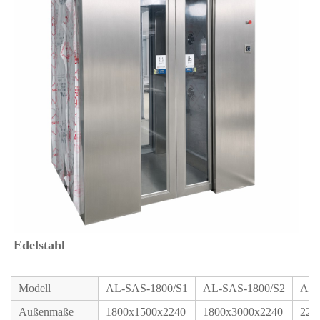
Edelstahl 
Modell
AL-SAS-1800/S1
AL-SAS-1800/S2
AL-
Außenmaße
1800x1500x2240
1800x3000x2240
220