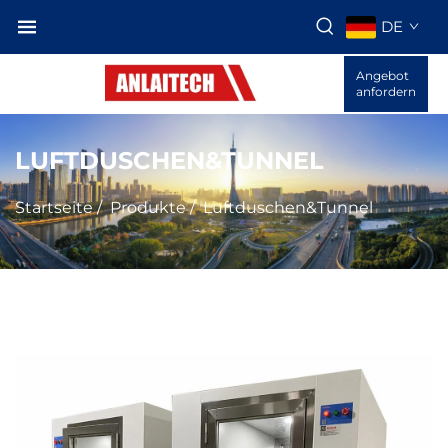
DE
Angebot
anfordern
LUFTDUSCHEN&TUNNEL
Startseite
/
Produkte
/
Luftduschen&Tunnel