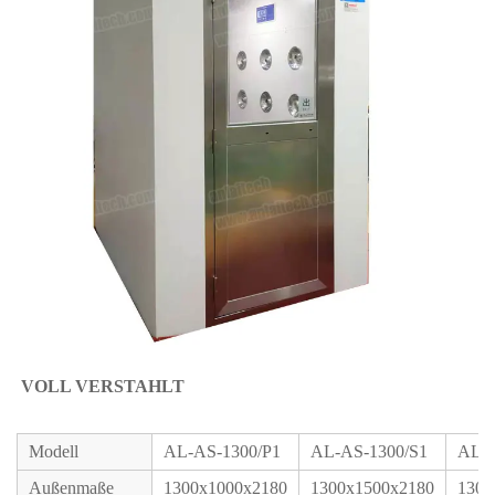
VOLL VERSTAHLT 
Modell
AL-AS-1300/P1
AL-AS-1300/S1
AL-A
Außenmaße
1300x1000x2180
1300x1500x2180
1300