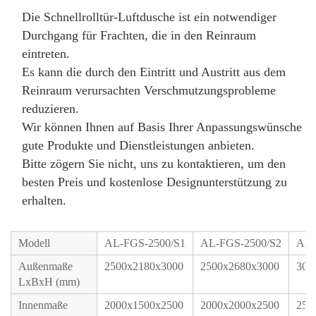
Die Schnellrolltür-Luftdusche ist ein notwendiger 
Durchgang für Frachten, die in den Reinraum 
eintreten. 
Es kann die durch den Eintritt und Austritt aus dem 
Reinraum verursachten Verschmutzungsprobleme 
reduzieren. 
Wir können Ihnen auf Basis Ihrer Anpassungswünsche 
gute Produkte und Dienstleistungen anbieten. 
Bitte zögern Sie nicht, uns zu kontaktieren, um den 
besten Preis und kostenlose Designunterstützung zu 
erhalten. 
Modell
AL-FGS-2500/S1
AL-FGS-2500/S2
AL-
Außenmaße
2500x2180x3000
2500x2680x3000
300
LxBxH (mm)
Innenmaße
2000x1500x2500
2000x2000x2500
250