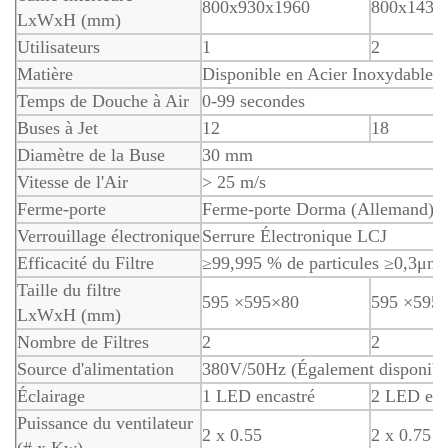
800x930x1960
800x1430
LxWxH (mm)
Utilisateurs
1
2
Matière
Disponible en Acier Inoxydable 
Temps de Douche à Air
0-99 secondes
Buses à Jet
12
18
Diamètre de la Buse
30 mm
Vitesse de l'Air
> 25 m/s
Ferme-porte
Ferme-porte Dorma (Allemand)
Verrouillage électronique
Serrure Électronique LCJ
Efficacité du Filtre
≥99,995 % de particules ≥0,3μm
Taille du filtre
595 ×595×80
595 ×595
LxWxH (mm)
Nombre de Filtres
2
2
Source d'alimentation
380V/50Hz (Également disponibl
Éclairage
1 LED encastré
2 LED enc
Puissance du ventilateur
2 x 0.55
2 x 0.75
(# x Kw)