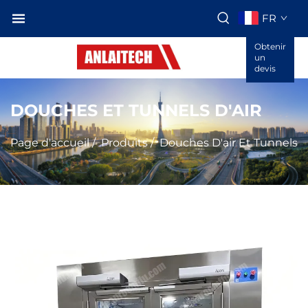
FR
Obtenir
un
devis
DOUCHES ET TUNNELS D'AIR
Page d'accueil
/
Produits
/
Douches D'air Et Tunnels