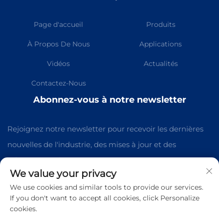
Page d'accueil
Produits
À Propos De Nous
Applications
Vidéos
Actualités
Contactez-Nous
Abonnez-vous à notre newsletter
Rejoignez notre newsletter pour recevoir les dernières
nouvelles de l'industrie, des mises à jour et des
informations de notre équipe.
We value your privacy
We use cookies and similar tools to provide our services.
S’abonner
If you don't want to accept all cookies, click Personalize
cookies.