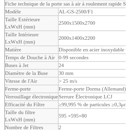
Fiche technique de la porte sas à air à roulement rapide S
Modèle
AL-GS-2500/F1
Taille Extérieure
2500x1500x2700
LxWxH (mm)
Taille Intérieure
2000x1400x2200
LxWxH (mm)
Matière
Disponible en acier inoxydable 1
Temps de Douche à Air
0-99 secondes
Buses à Jet
24
Diamètre de la Buse
30 mm
Vitesse de l'Air
> 25 m/s
Ferme-porte
Ferme-porte Dorma (Allemand)
Verrouillage électronique
Serrure Électronique LCJ
Efficacité du Filtre
≥99,995 % de particules ≥0,3μm
Taille du filtre
595 ×595×80
LxWxH (mm)
Nombre de Filtres
2