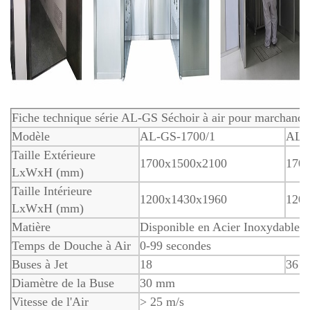
Fiche technique série AL-GS Séchoir à air pour marchandi
Modèle
AL-GS-1700/1
AL-
Taille Extérieure
1700x1500x2100
170
LxWxH (mm)
Taille Intérieure
1200x1430x1960
120
LxWxH (mm)
Matière
Disponible en Acier Inoxydable 
Temps de Douche à Air
0-99 secondes
Buses à Jet
18
36
Diamètre de la Buse
30 mm
Vitesse de l'Air
> 25 m/s