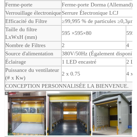
Ferme-porte
Ferme-porte Dorma (Allemand)
Verrouillage électronique
Serrure Électronique LCJ
Efficacité du Filtre
≥99,995 % de particules ≥0,3μm
Taille du filtre
595 ×595×80
595
LxWxH (mm)
Nombre de Filtres
2
4
Source d'alimentation
380V/50Hz (Également disponibl
Éclairage
1 LED encastré
2 LE
Puissance du ventilateur
2 x 0.75
4 x 
(# x Kw)
CONCEPTION PERSONNALISÉE LA BIENVENUE.