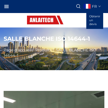
FR
Obtenir
un
devis
SALLE BLANCHE ISO 14644-1
Page d'accueil
/
Produits
/
SALLE BLANCHE ISO
14644-1