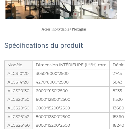
Acier inoxydable+Plexiglas 
Spécifications du produit
Modèle
Dimension INTÉRIEURE (L*l*H) mm
Débit d'
ALCS10*20
3050*6000*2500
2745
ALCS14*20
4270*6000*2500
3843
ALCS20*30
6000*9150*2500
8235
ALCS20*50
6000*12800*2500
11520
ALCS20*50
6000*15200*2500
13680
ALCS26*42
8000*12800*2500
15360
ALCS26*60
8000*15200*2500
18240