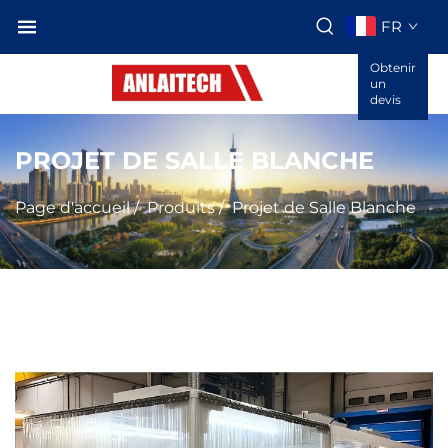
FR
Obtenir
un
devis
PROJET DE SALLE BLANCHE
Page d'accueil
/
Produits
/
Projet de Salle Blanche