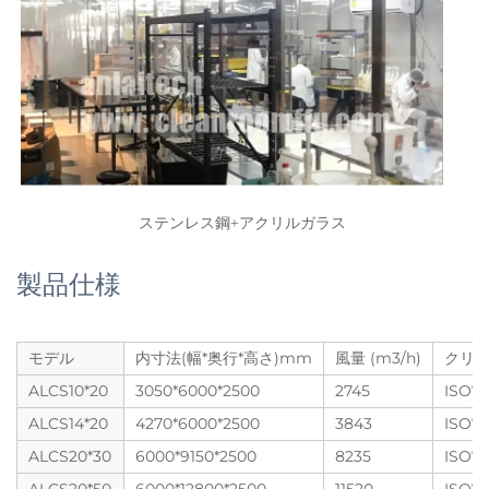
ステンレス鋼+アクリルガラス 
製品仕様
モデル
内寸法(幅*奥行*高さ)mm
風量 (m3/h)
クリ
ALCS10*20
3050*6000*2500
2745
ISO7
ALCS14*20
4270*6000*2500
3843
ISO7
ALCS20*30
6000*9150*2500
8235
ISO7