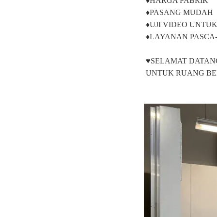
♦HARGA PABRIK 
♦PASANG MUDAH 
♦UJI VIDEO UNTU
♦LAYANAN PASCA-
♥SELAMAT DATAN
UNTUK RUANG BER