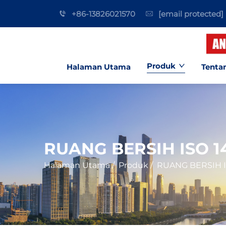
+86-13826021570
[email protected]
Produk
Halaman Utama
Tenta
RUANG BERSIH ISO 1
Halaman Utama
/
Produk
/
RUANG BERSIH I