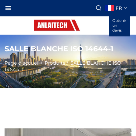
FR
Obtenir
un
devis
SALLE BLANCHE ISO 14644-1
Page d'accueil
/
Produits
/
SALLE BLANCHE ISO
14644-1