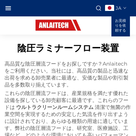
JA
お見積
りを依
頼する
陰圧ラミナーフロー装置
高品質な陰圧層流フードをお探しですか？Anlaitech
をご利用ください。当社には、高品質の製品と迅速な
出荷を求める卸売業者に最適な、安価な製品や割引製
品を多数取り揃えています。
これらの陰圧層流フードは、産業規格を満たす優れた
設備を探している卸売顧客に最適です。これらのフー
ドは
ウルトラクリーンルームシステム
清潔で無菌の作
業空間を実現するための安定した気流を作り出すよう
に設計されており、あらゆる種類の用途に適していま
す。弊社の陰圧層流フードは、研究室、医療施設、工
場など、どのような環境においても高いパフォーマン