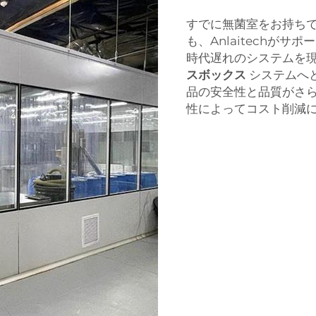
すでに無菌室をお持ち
も、Anlaitechが
時代遅れのシステムを
スボックス
システムへ
品の安全性と品質がさ
性によってコスト削減