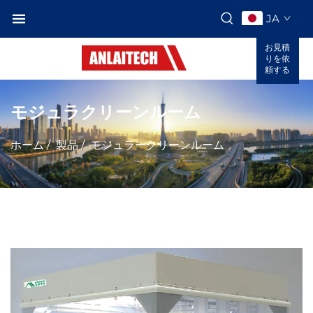
JA
お見積
りを依
頼する
モジュラクリーンルーム
ホーム
/
製品
/
モジュラークリーンルーム