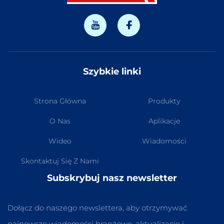
Szybkie linki
Strona Główna
Produkty
O Nas
Aplikacje
Wideo
Wiadomości
Skontaktuj Się Z Nami
Subskrybuj nasz newsletter
Dołącz do naszego newslettera, aby otrzymywać
najnowsze wiadomości branżowe, aktualizacje i