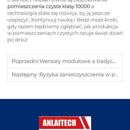
pomieszczenia czyste klasy 10000
a
technologia stale się rozwija, by ją jeszcze
ulepszyć. Kontynuuj naukę i śledź moje kroki,
gdy razem będziemy zgłębiać, jak produkcja
w pomieszczeniach czystych ratuje świat dzień
po dniu!
Poprzedni:
Wersory modułowe a tradycyjne budynki: porównanie całkowitych kosztów posiadania
Następny :
Ryzyka zanieczyszczenia w pomieszczeniach czystych aptek: Jak zapobiegać i monitorować zanieczyszczenia