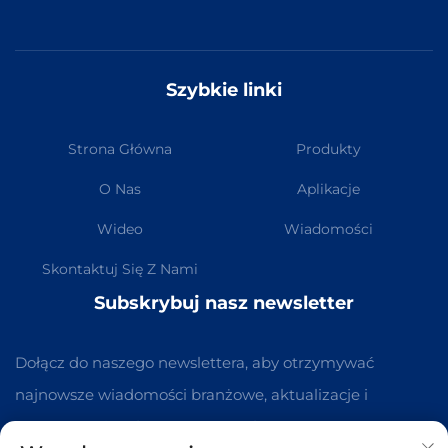
Szybkie linki
Strona Główna
Produkty
O Nas
Aplikacje
Wideo
Wiadomości
Skontaktuj Się Z Nami
Subskrybuj nasz newsletter
Dołącz do naszego newslettera, aby otrzymywać
najnowsze wiadomości branżowe, aktualizacje i
spostrzeżenia od naszego zespołu.