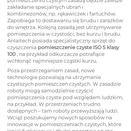
pomieszczeniu czystym zasadą będzie zawsze
zakładanie specjalnych ubrań i
kombinezonów, np. rękawiczek i fartuchów.
Zapobiega to dostawaniu się brudu i zarazków
do wnętrza. Kolejną zasadą jest utrzymywanie
pomieszczenia w czystości, bez kurzu i brudu.
Anlaitech posiada specjalistyczny sprzęt do
czyszczenia
pomieszczenie czyste ISO 5 klasy
100
, na przykład odkurzacze potrafiące
wchłonąć najmniejsze cząstki kurzu.
Poza przestrzeganiem zasad, nowe
technologie pozwalają na utrzymanie
czystszych pomieszczeń czystych. W zasadzie
roboty mogą samodzielnie czyścić
pomieszczenia czyste pod względem ludzkim,
na przykład. W przestrzeniach trudno
dostępnych – tam roboty przewyższają ludzi.
Wciąż poszukujemy nowych sposobów na
innowacje w pomieszczeniach czystych, które
lepiej funkcjonują i dłużej pozostają czyste.