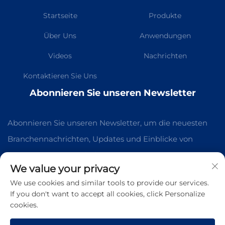
Startseite
Produkte
Über Uns
Anwendungen
Videos
Nachrichten
Kontaktieren Sie Uns
Abonnieren Sie unseren Newsletter
Abonnieren Sie unseren Newsletter, um die neuesten
Branchennachrichten, Updates und Einblicke von
unserem Team zu erhalten.
We value your privacy
We use cookies and similar tools to provide our services.
Abonnieren
If you don't want to accept all cookies, click Personalize
cookies.
Urheberrecht © Guangzhou Kelaichuang Purification Equipment
Manufacturing Co., Ltd. Alle Rechte vorbehalten -