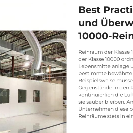
Best Pract
und Überwa
10000-Rei
Reinraum der Klasse 
der Klasse 10000 ord
Lebensmittelanlage
u
bestimmte bewährte 
Beispielsweise müssen
Gegenstände in den 
kontinuierlich die Luf
sie sauber bleiben. An
Unternehmen diese be
Reinräume stets in e