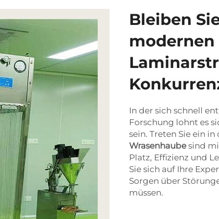
Bleiben Si
modernen
Laminarst
Konkurrenz
In der sich schnell e
Forschung lohnt es si
sein. Treten Sie ein i
Wrasenhaube
sind m
Platz, Effizienz und 
Sie sich auf Ihre Exp
Sorgen über Störung
müssen.