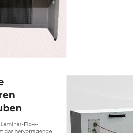
e
eren
uben
n Laminar-Flow-
st das hervorragende