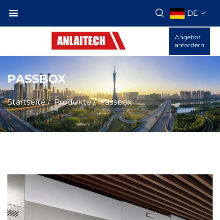
DE
Angebot
anfordern
PASSBOX
Startseite
/
Produkte
/
Passbox