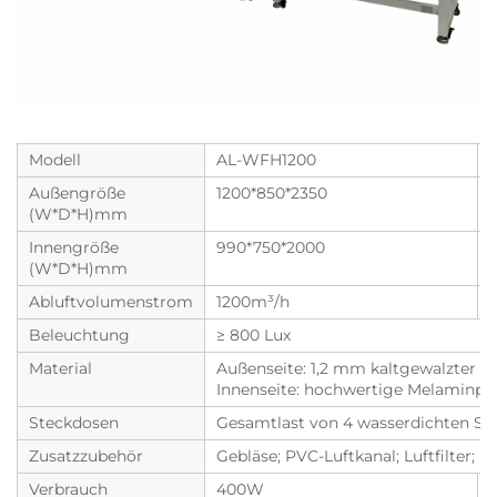
Modell
AL-WFH1200
Außengröße
1200*850*2350
(W*D*H)mm
Innengröße
990*750*2000
(W*D*H)mm
Abluftvolumenstrom
1200m³/h
Beleuchtung
≥ 800 Lux
Material
Außenseite: 1,2 mm kaltgewalzter St
Innenseite: hochwertige Melaminpla
Steckdosen
Gesamtlast von 4 wasserdichten Ste
Zusatzzubehör
Gebläse; PVC-Luftkanal; Luftfilter;
Verbrauch
400W