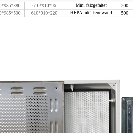
Mini-falzgefaltet
0*985*380
610*910*96
200
HEPA mit Trennwand
0*985*500
610*910*220
500