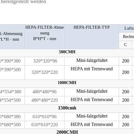
 bereitgestellt werden
HEPA-FILTER-Abme
HEPA-FILTER-TYP
Luftz
ssung
-Abmessung
Recht
B*H*T - mm
*L*H - mm
C
500CMH
Mini-falzgefaltet
0*390*380
320*320*96
200
HEPA mit Trennwand
0*390*500
320*320*220
200
1000CMH
Mini-falzgefaltet
4*554*380
480*480*96
200
HEPA mit Trennwand
4*554*500
480*480*220
200
1500cmh
Mini-falzgefaltet
0*680*380
610*610*96
200
HEPA mit Trennwand
0*680*500
610*610*220
200
2000CMH