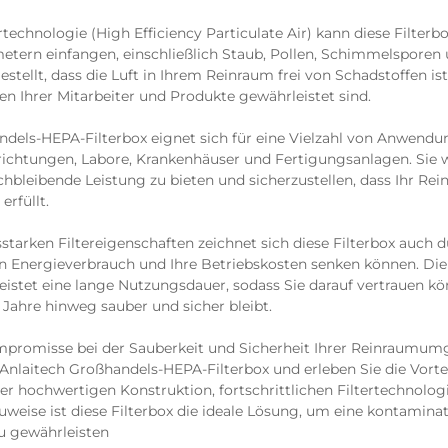
technologie (High Efficiency Particulate Air) kann diese Filterbox
etern einfangen, einschließlich Staub, Pollen, Schimmelsporen 
stellt, dass die Luft in Ihrem Reinraum frei von Schadstoffen ist
n Ihrer Mitarbeiter und Produkte gewährleistet sind.
ndels-HEPA-Filterbox eignet sich für eine Vielzahl von Anwendu
ichtungen, Labore, Krankenhäuser und Fertigungsanlagen. Sie 
chbleibende Leistung zu bieten und sicherzustellen, dass Ihr Re
erfüllt.
starken Filtereigenschaften zeichnet sich diese Filterbox auch d
en Energieverbrauch und Ihre Betriebskosten senken können. Di
eistet eine lange Nutzungsdauer, sodass Sie darauf vertrauen kön
Jahre hinweg sauber und sicher bleibt.
promisse bei der Sauberkeit und Sicherheit Ihrer Reinraumumg
 Anlaitech Großhandels-HEPA-Filterbox und erleben Sie die Vorte
rer hochwertigen Konstruktion, fortschrittlichen Filtertechnolog
auweise ist diese Filterbox die ideale Lösung, um eine kontami
zu gewährleisten