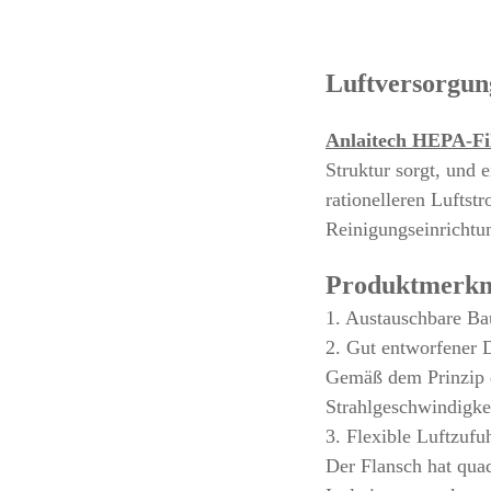
Luftversorgun
Anlaitech HEPA-Fi
Struktur sorgt, und 
rationelleren Luftst
Reinigungseinrichtu
Produktmerk
1. Austauschbare B
2. Gut entworfener 
Gemäß dem Prinzip d
Strahlgeschwindigke
3. Flexible Luftzufu
Der Flansch hat qua