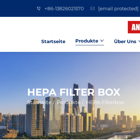
+86-13826021570
[email protected]
Produkte
Startseite
Über Uns
HEPA FILTER BOX
Startseite
/
Produkte
/
HEPA-Filterbox