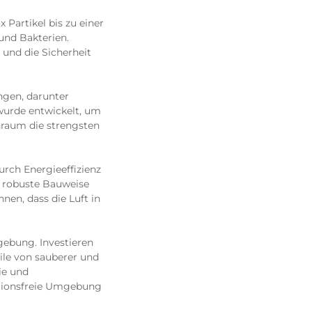
 Partikel bis zu einer
und Bakterien.
 und die Sicherheit
ngen, darunter
wurde entwickelt, um
inraum die strengsten
urch Energieeffizienz
e robuste Bauweise
nen, dass die Luft in
ebung. Investieren
ile von sauberer und
ie und
nationsfreie Umgebung