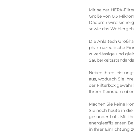
Mit seiner HEPA-Filter
Größe von 0,3 Mikrom
Dadurch wird sicherge
sowie das Wohlergehe
Die Anlaitech Großha
pharmazeutische Einr
zuverlässige und glei
Sauberkeitsstandards 
Neben ihren leistungs
aus, wodurch Sie Ihr
der Filterbox gewährl
Ihrem Reinraum über 
Machen Sie keine Kom
Sie noch heute in die
gesunder Luft. Mit ih
energieeffizienten B
in Ihrer Einrichtung 