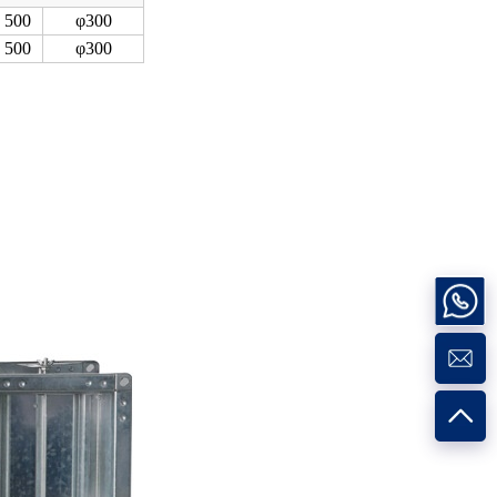
500
φ300
500
φ300