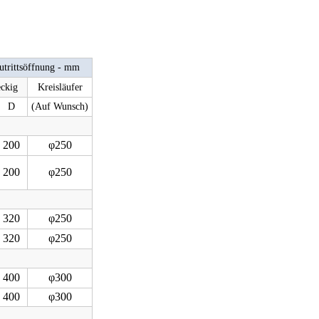
utrittsöffnung - mm
eckig
Kreisläufer
D
(Auf Wunsch)
200
φ250
200
φ250
320
φ250
320
φ250
400
φ300
400
φ300