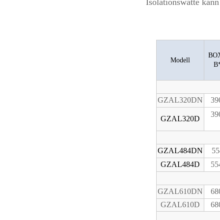
Isolationswatte kann
BOX
Modell
B
GZAL320DN
39
39
GZAL320D
GZAL484DN
55
GZAL484D
55
GZAL610DN
68
GZAL610D
68