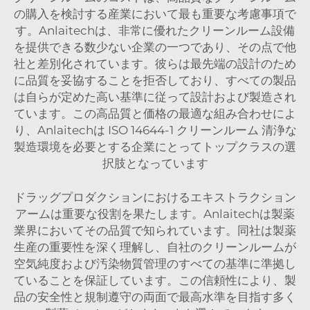
の購入を検討する産業において最も重要な考慮事項で
す。Anlaitechは、非常に優れたクリーンルーム設備
を提供できる数少ない企業の一つであり、その点で他
社と差別化されています。彼らは最先端の設計のため
に品質を妥協することを拒否しており、すべての製品
は自らが定めた高い基準に従って設計および製造され
ています。この高品質と価格の最適な組み合わせによ
り、Anlaitechは
ISO 14644-1 クリーンルーム
清浄な
製造環境を必要とする企業にとってトップクラスの選
択肢となっています
ドラッグプロダクションにおけるエキストラクション
アームは重要な役割を果たします。Anlaitechは製薬
業界においてその品質で知られています。同社は製薬
生産の重要性を深く理解し、自社のクリーンルームが
空気純度および汚染物質管理のすべての基準に準拠し
ていることを保証しています。この信頼性により、製
品の安全性と規制遵守の両面で最高水準を目指す多く