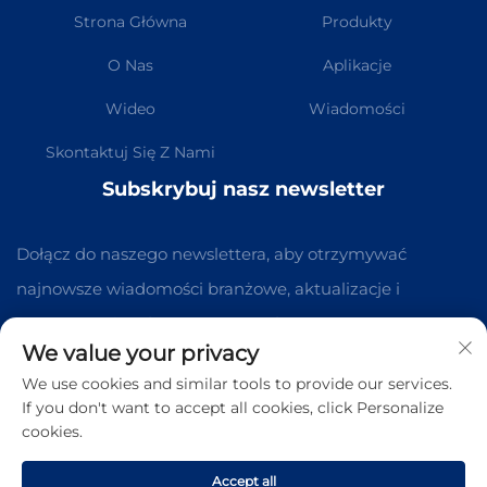
Strona Główna
Produkty
O Nas
Aplikacje
Wideo
Wiadomości
Skontaktuj Się Z Nami
Subskrybuj nasz newsletter
Dołącz do naszego newslettera, aby otrzymywać
najnowsze wiadomości branżowe, aktualizacje i
spostrzeżenia od naszego zespołu.
We value your privacy
We use cookies and similar tools to provide our services.
Subskrybuj
If you don't want to accept all cookies, click Personalize
cookies.
Prawa autorskie © Guangzhou Kelaichuang Purification Equipment
Manufacturing Co., Ltd. Wszelkie prawa zastrzeżone -
Polityka
Accept all